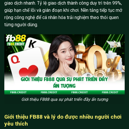
giao dịch nhanh. Tỷ lệ giao dịch thành công duy trì trên 99%,
giúp hạn chế lỗi và gián đoạn khi chơi. Nền tảng tiếp tục mở
rộng công nghệ để cá nhân hóa trải nghiệm theo thói quen
từng người dùng.
Giới thiệu FB88 qua sự phát triển đầy ấn tượng
Giới thiệu FB88 và lý do được nhiều người chơi
yêu thích