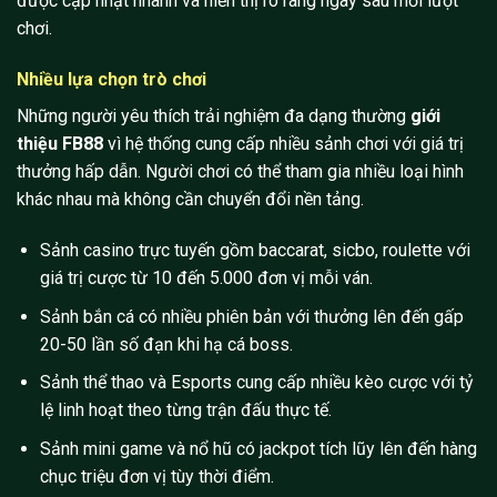
được cập nhật nhanh và hiển thị rõ ràng ngay sau mỗi lượt
chơi.
Nhiều lựa chọn trò chơi
Những người yêu thích trải nghiệm đa dạng thường
giới
thiệu FB88
vì hệ thống cung cấp nhiều sảnh chơi với giá trị
thưởng hấp dẫn. Người chơi có thể tham gia nhiều loại hình
khác nhau mà không cần chuyển đổi nền tảng.
Sảnh casino trực tuyến gồm baccarat, sicbo, roulette với
giá trị cược từ 10 đến 5.000 đơn vị mỗi ván.
Sảnh bắn cá có nhiều phiên bản với thưởng lên đến gấp
20-50 lần số đạn khi hạ cá boss.
Sảnh thể thao và Esports cung cấp nhiều kèo cược với tỷ
lệ linh hoạt theo từng trận đấu thực tế.
Sảnh mini game và nổ hũ có jackpot tích lũy lên đến hàng
chục triệu đơn vị tùy thời điểm.