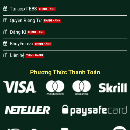
Tải app FB88
Quyền Riêng Tư
Đăng Kí
Khuyến mãi
Liên hệ
Phương Thức Thanh Toán